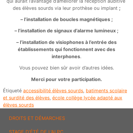
qui aurait l’avantage d’améliorer la réception auditive
des élèves sourds via leur prothèse ou implant
;
– l’installation de boucles magnétiques ;
– l’installation de signaux d’alarme lumineux ;
– l’installation de visiophones à l’entrée des
établissements qui fonctionnent avec des
interphones
.
Vous pouvez bien sûr avoir d’autres idées.
Merci pour votre participation.
Étiqueté
accessibilité élèves sourds
,
batiments scolaire
et surdité des élèves
,
école collège lycée adapté aux
élèves sourds
DROITS ET DÉMARCHES
STAGE D’ÉTÉ DE L’ALPC