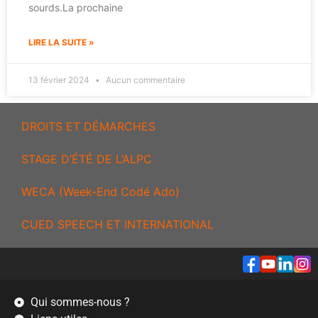
sourds.La prochaine
LIRE LA SUITE »
13 février 2024
Aucun commentaire
DROITS ET DÉMARCHES
STAGE D’ÉTÉ DE L’ALPC
WECA (Week-End Codé Ado)
CUED SPEECH ET INTERNATIONAL
Qui sommes-nous ?