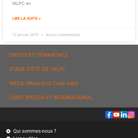
l’ALPC en
LIRE LA SUITE »
12 janvier 2015
Aucun commentaire
DROITS ET DÉMARCHES
STAGE D’ÉTÉ DE L’ALPC
WECA (Week-End Codé Ado)
CUED SPEECH ET INTERNATIONAL
Qui sommes-nous ?