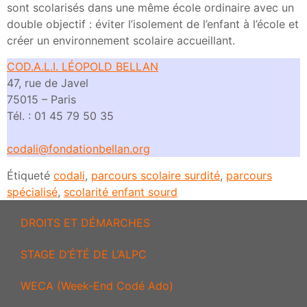
sont scolarisés dans une même école ordinaire avec un
double objectif : éviter l’isolement de l’enfant à l’école et
créer un environnement scolaire accueillant.
COD.A.L.I. LÉOPOLD BELLA
N
47, rue de Javel
75015 – Paris
Tél. : 01 45 79 50 35
codali@fondationbellan.org
Étiqueté
codali
,
parcours scolaire surdité
,
parcours
spécialisé
,
scolarité enfant sourd
DROITS ET DÉMARCHES
STAGE D’ÉTÉ DE L’ALPC
WECA (Week-End Codé Ado)