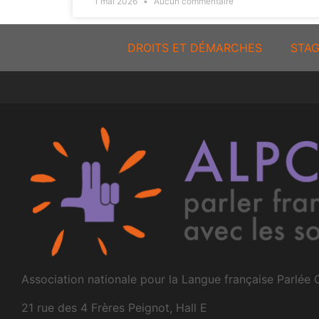
1 mai 2026
Aucun commentaire
DROITS ET DÉMARCHES
STAG
Association nationale pour la Langue française Parlée
21 rue des 4 Frères Peignot, Hall E