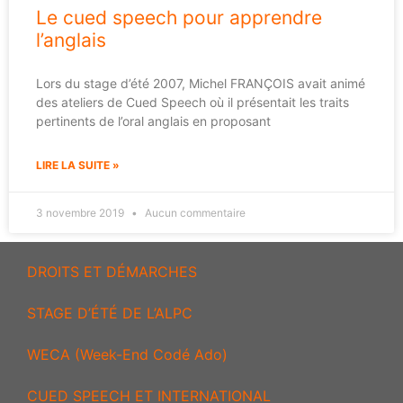
Le cued speech pour apprendre
l’anglais
Lors du stage d’été 2007, Michel FRANÇOIS avait animé
des ateliers de Cued Speech où il présentait les traits
pertinents de l’oral anglais en proposant
LIRE LA SUITE »
3 novembre 2019
Aucun commentaire
DROITS ET DÉMARCHES
STAGE D’ÉTÉ DE L’ALPC
WECA (Week-End Codé Ado)
CUED SPEECH ET INTERNATIONAL