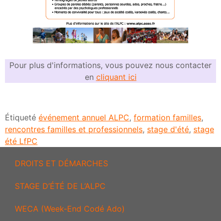
Pour plus d'informations, vous pouvez nous contacter
en
cliquant ici
Étiqueté
événement annuel ALPC
,
formation familles
,
rencontres familles et professionnels
,
stage d'été
,
stage
été LfPC
DROITS ET DÉMARCHES
STAGE D’ÉTÉ DE L’ALPC
WECA (Week-End Codé Ado)