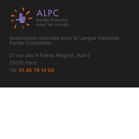
Association nationale pour la Langue française
Parlée Complétée
21 rue des 4 Frères Peignot, Hall E
75015 Paris
Tél:
01 45 79 14 04