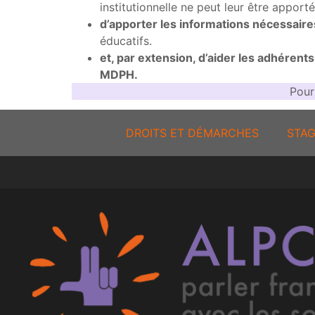
institutionnelle ne peut leur être apporté
d’apporter les informations nécessair
éducatifs.
et, par extension, d’aider les adhéren
MDPH.
Pour
DROITS ET DÉMARCHES
STAG