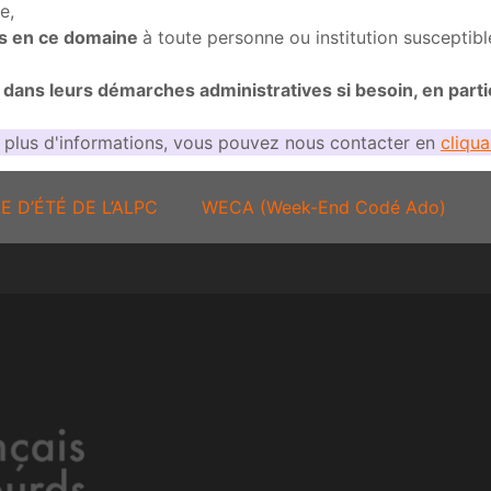
e,
es en ce domaine
à toute personne ou institution susceptible
ts dans leurs démarches administratives si besoin, en part
 plus d'informations, vous pouvez nous contacter en
cliqua
E D’ÉTÉ DE L’ALPC
WECA (Week-End Codé Ado)