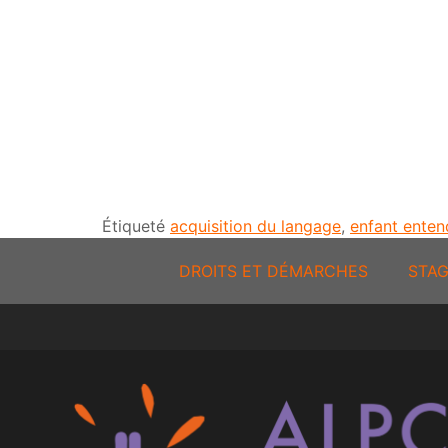
Étiqueté
acquisition du langage
,
enfant enten
DROITS ET DÉMARCHES
STAG