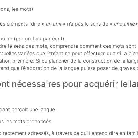
sons, les mots)
ces éléments (dire «
un ami »
n’a pas le sens de «
une amie
«
uire (par oral ou par écrit).
dre le sens des mots, comprendre comment ces mots sont re
elles variées que l’enfant ne peut effectuer que s’il a bie
cation première. Si ce plancher de la construction de la langu
nd que l’élaboration de la langue puisse poser de graves 
nt nécessaires pour acquérir le l
ndant perçoit une langue :
us les mots prononcés.
 directement adressés, à travers ce qu’il entend dire en fami