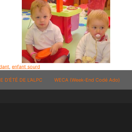
dant
,
enfant sourd
E D’ÉTÉ DE L’ALPC
WECA (Week-End Codé Ado)