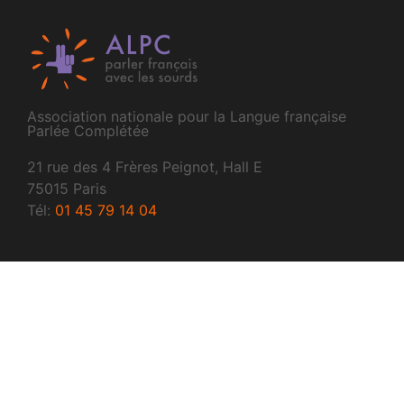
Association nationale pour la Langue française
Parlée Complétée
21 rue des 4 Frères Peignot, Hall E
75015 Paris
Tél:
01 45 79 14 04