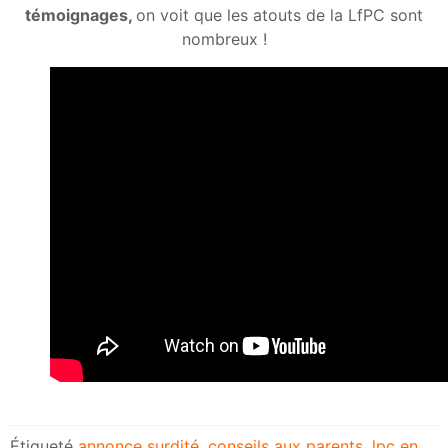
témoignages,
on voit que les atouts de la LfPC sont
nombreux !
Étiqueté
annonce surdité
,
conseils aux parents
,
lpc en