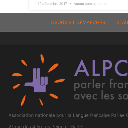
12 décembre 2017
Aucun commentaire
DROITS ET DÉMARCHES
STAG
Association nationale pour la Langue française Parlée
21 rue des 4 Frères Peignot, Hall E