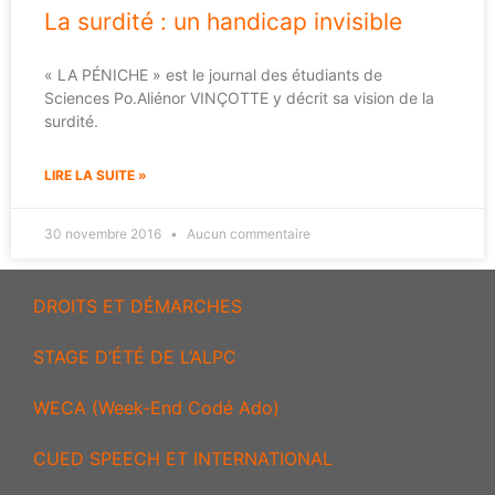
La surdité : un handicap invisible
« LA PÉNICHE » est le journal des étudiants de
Sciences Po.Aliénor VINÇOTTE y décrit sa vision de la
surdité.
LIRE LA SUITE »
30 novembre 2016
Aucun commentaire
DROITS ET DÉMARCHES
STAGE D’ÉTÉ DE L’ALPC
WECA (Week-End Codé Ado)
CUED SPEECH ET INTERNATIONAL