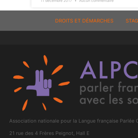
11 décembre 2017
Aucun commentaire
DROITS ET DÉMARCHES
STAG
Association nationale pour la Langue française Parlée
21 rue des 4 Frères Peignot, Hall E