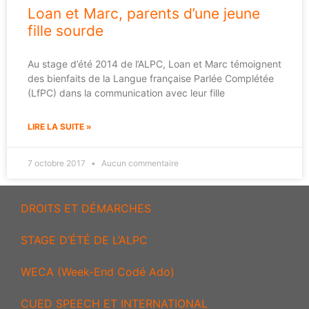
Loan et Marc, parents d’une jeune
fille sourde
Au stage d’été 2014 de l’ALPC, Loan et Marc témoignent
des bienfaits de la Langue française Parlée Complétée
(LfPC) dans la communication avec leur fille
LIRE LA SUITE »
7 octobre 2017
Aucun commentaire
DROITS ET DÉMARCHES
STAGE D’ÉTÉ DE L’ALPC
WECA (Week-End Codé Ado)
CUED SPEECH ET INTERNATIONAL