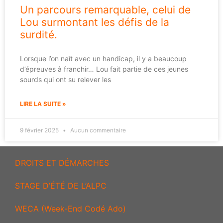
Un parcours remarquable, celui de
Lou surmontant les défis de la
surdité.
Lorsque l’on naît avec un handicap, il y a beaucoup
d’épreuves à franchir… Lou fait partie de ces jeunes
sourds qui ont su relever les
LIRE LA SUITE »
9 février 2025
Aucun commentaire
DROITS ET DÉMARCHES
STAGE D’ÉTÉ DE L’ALPC
WECA (Week-End Codé Ado)