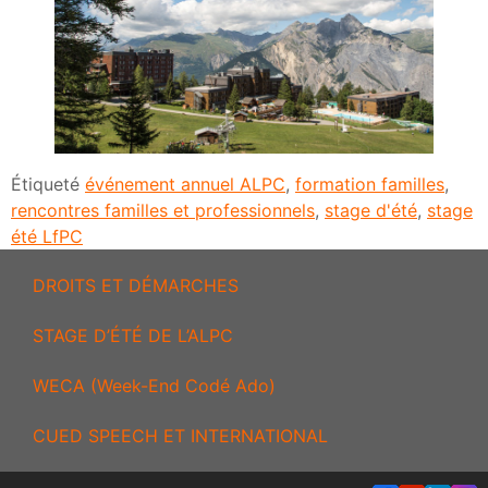
Étiqueté
événement annuel ALPC
,
formation familles
,
rencontres familles et professionnels
,
stage d'été
,
stage
été LfPC
DROITS ET DÉMARCHES
STAGE D’ÉTÉ DE L’ALPC
WECA (Week-End Codé Ado)
CUED SPEECH ET INTERNATIONAL