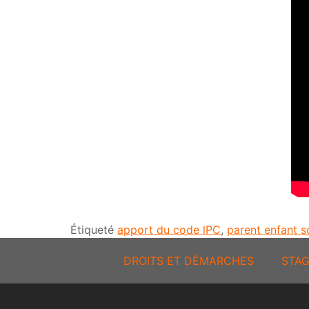
Étiqueté
apport du code lPC
,
parent enfant s
DROITS ET DÉMARCHES
STAG