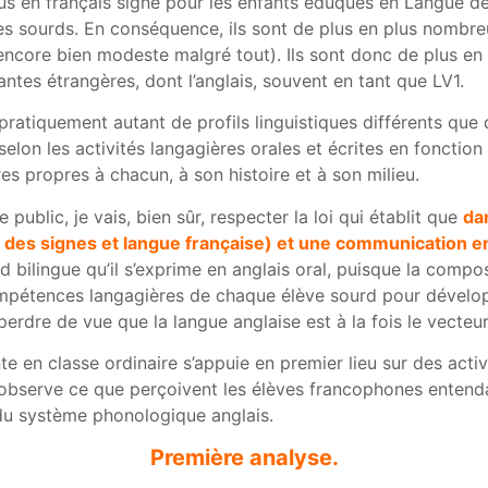
us en français signé pour les enfants éduqués en Langue des 
nes sourds. En conséquence, ils sont de plus en plus nombr
encore bien modeste malgré tout). Ils sont donc de plus en
antes étrangères, dont l’anglais, souvent en tant que LV1.
 pratiquement autant de profils linguistiques différents qu
elon les activités langagières orales et écrites en fonction 
s propres à chacun, à son histoire et à son milieu.
public, je vais, bien sûr, respecter la loi qui établit que
da
des signes et langue française) et une communication en
d bilingue qu’il s’exprime en anglais oral, puisque la comp
 compétences langagières de chaque élève sourd pour dével
 perdre de vue que la langue anglaise est à la fois le vecteur
ante en classe ordinaire s’appuie en premier lieu sur des act
’on observe ce que perçoivent les élèves francophones enten
du système phonologique anglais.
Première analyse.