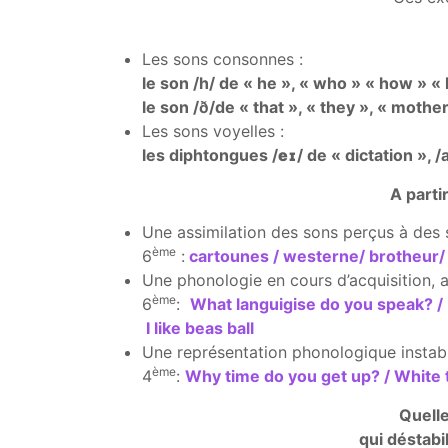
Les sons consonnes :
le son /h/ de « he », « who » « how » « 
le son /ð/de « that », « they », « mothe
Les sons voyelles :
les diphtongues /
eɪ
/ de « dictation », /
A parti
Une assimilation des sons perçus à des 
ème
6
:
cartounes / westerne/ brotheur
Une phonologie en cours d’acquisition, 
ème
6
:
What languigise do you speak? / I
I like beas ball
Une représentation phonologique instabl
ème
4
:
Why time do you get up? / White 
Quelle
qui déstabi