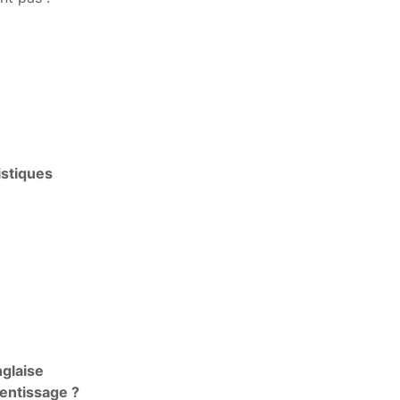
istiques
nglaise
rentissage ?