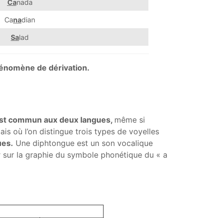
Ca
nada
Ca
na
dian
Sa
lad
phénomène de dérivation.
est commun aux deux langues,
même si
ais où l’on distingue trois types de voyelles
ues.
Une diphtongue est un son vocalique
 sur la graphie du symbole phonétique du « a