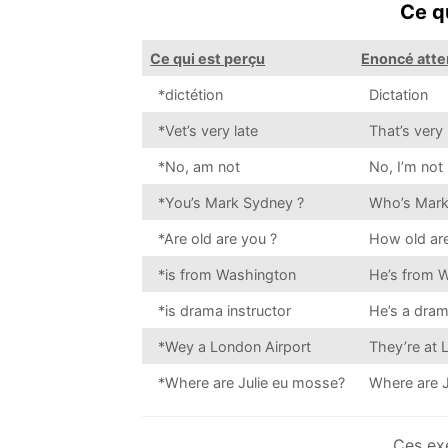
Ce q
Ce qui est perçu
Enoncé att
*dictétion
Dictation
*Vet’s very late
That’s very 
*No, am not
No, I’m not
*You’s Mark Sydney ?
Who’s Mark
*Are old are you ?
How old are
*is from Washington
He’s from W
*is drama instructor
He’s a drama
*Wey a London Airport
They’re at L
*Where are Julie eu mosse?
Where are J
Ces exe