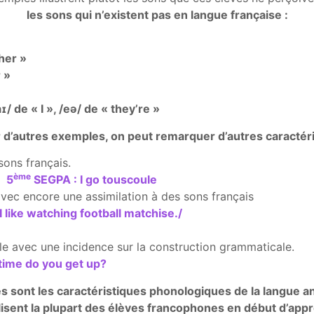
les sons qui n’existent pas en langue française :
her »
r »
aɪ/ de « I », /eǝ/ de « they’re »
r d’autres exemples, on peut remarquer d’autres caractér
sons français.
ème
/ 5
SEGPA : I go touscoule
avec encore une assimilation à des sons français
 like watching football matchise./
e avec une incidence sur la construction grammaticale.
time do you get up?
s sont les caractéristiques phonologiques de la langue a
lisent la plupart des élèves francophones en début d’app