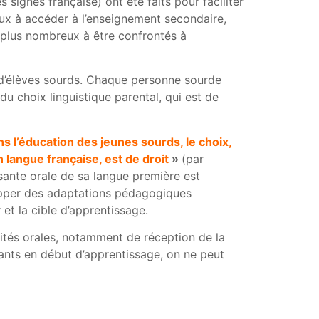
signes française) ont été faits pour faciliter
eux à accéder à l’enseignement secondaire,
 plus nombreux à être confrontés à
e d’élèves sourds. Chaque personne sourde
du choix linguistique parental, qui est de
ns l’éducation des jeunes sourds, le choix,
 langue française, est de droit
»
(par
osante orale de sa langue première est
opper des adaptations pédagogiques
 et la cible d’apprentissage.
ivités orales, notamment de réception de la
dants en début d’apprentissage, on ne peut