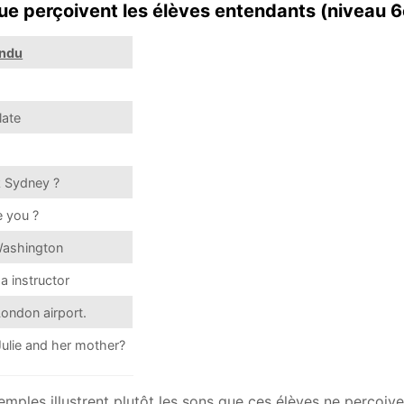
ue perçoivent les élèves entendants (niveau 
endu
late
 Sydney ?
 you ?
ashington
 instructor
ondon airport.
ulie and her mother?
mples illustrent plutôt les sons que ces élèves ne perçoive