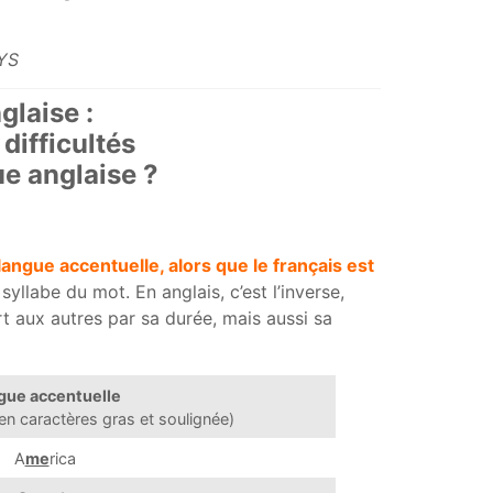
RYS
laise :
difficultés
ue anglaise ?
 langue accentuelle, alors que le français est
yllabe du mot. En anglais, c’est l’inverse,
rt aux autres par sa durée, mais aussi sa
gue accentuelle
en caractères gras et soulignée)
A
me
rica