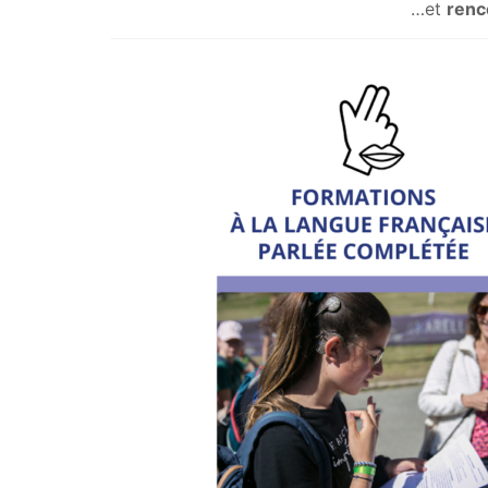
…et
renc