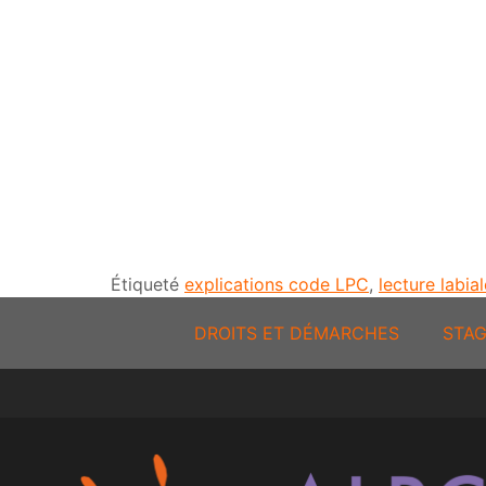
Étiqueté
explications code LPC
,
lecture labial
DROITS ET DÉMARCHES
STAG