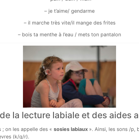
– je t’aime/ gendarme
– il marche très vite/il mange des frites
– bois ta menthe à l’eau / mets ton pantalon
de la lecture labiale et des aides 
 ; on les appelle des «
sosies labiaux
». Ainsi, les sons /p,
èvres (k/g/r).