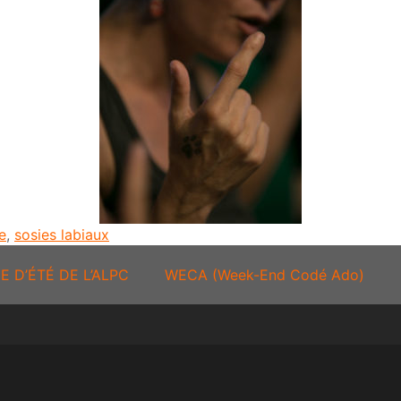
e
,
sosies labiaux
E D’ÉTÉ DE L’ALPC
WECA (Week-End Codé Ado)