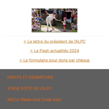
> La lettre du président de l’ALPC
> Le Flash actualités 2024
> Le formulaire pour dons par chèque
DROITS ET DÉMARCHES
STAGE D’ÉTÉ DE L’ALPC
WECA (Week-End Codé Ado)