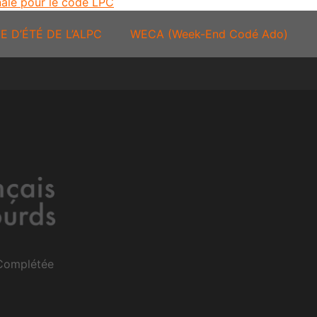
nale pour le code LPC
E D’ÉTÉ DE L’ALPC
WECA (Week-End Codé Ado)
 Complétée