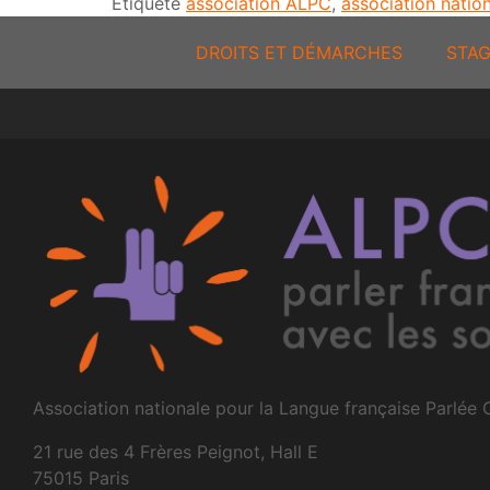
Étiqueté
association ALPC
,
association natio
DROITS ET DÉMARCHES
STAG
Association nationale pour la Langue française Parlée
21 rue des 4 Frères Peignot, Hall E
75015 Paris